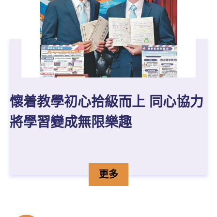
懷着教學初心拾級而上 同心協力
將學習變成無限樂趣
懷着教學初心拾級而上 同
詳情
更多