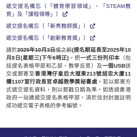
遞交提名備忘（「體育學習領域」、「STEAM教
育」及「課程領導」）
遞交提名備忘（「新秀教師獎」）
遞交提名備忘（「創新教育獎」）
請於
2025年10月3日
或之前
(提名期延長至2025年10
月8日(星期三)下午6時正)
，把
一式三份列印本
（包
括提名表格甲部和乙部、教學反思）及
一個USB
送
交或郵寄至
香港灣仔皇后大道東213號胡忠大廈11
樓1107室行政長官卓越教學獎秘書處
。若以郵寄方
式遞交提名資料，則以郵戳日期為準。如透過香港
政府一站通遞交提名表格甲部，須於信封封面註明
成功遞交電子表格的參考編號。