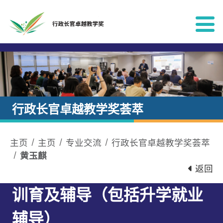
跳到内容
行政长官卓越教学奖荟萃
主页
主页
专业交流
行政长官卓越教学奖荟萃
黄玉麒
返回
训育及辅导（包括升学就业
辅导）