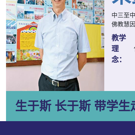
中三至
佛教慧
教学
理
念：
生于斯 长于斯 带学