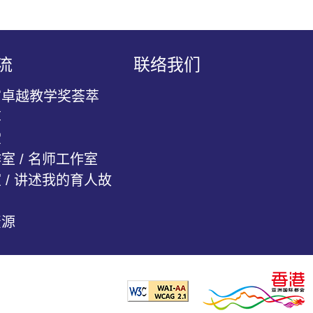
流
联络我们
官卓越教学奖荟萃
萃
堂
室 / 名师工作室
 / 讲述我的育人故
资源