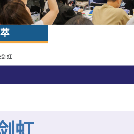
萃
朱剑虹
剑虹