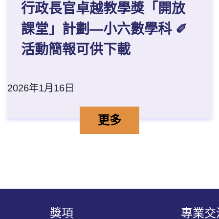
行政長官卓越教學獎「開放
課堂」計劃—小六數學科 ✐
活動簡報可供下載
2026年1月16日
學知識化為樂 輕鬆學習啟潛能的
行政長官卓越教學獎「
詳情
更多
獎項
專業交