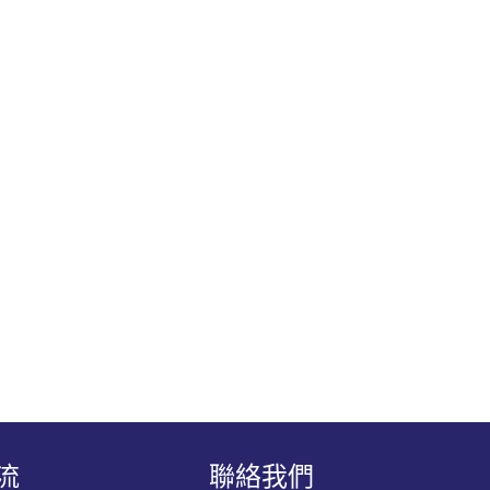
開放課堂」計劃—小六數學科 ✐活動簡報
流
聯絡我們