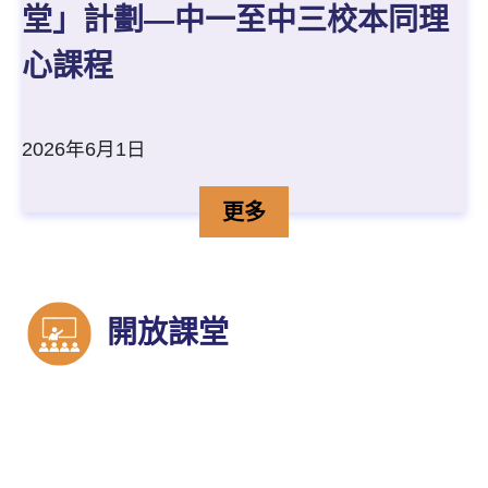
堂」計劃—中一至中三校本同理
心課程
2026年6月1日
行政長官卓越教學獎「開放
詳情
更多
開放課堂