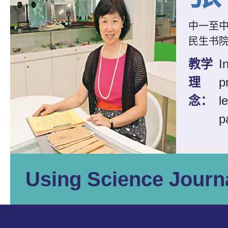
中一至
民生书
教学
I
理
p
念：
l
p
Using Science Journa