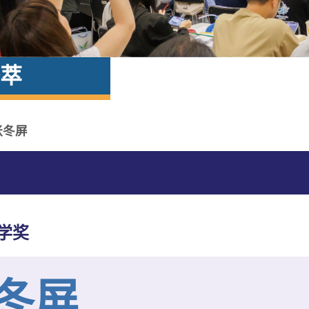
萃
张冬屏
学奖
冬屏