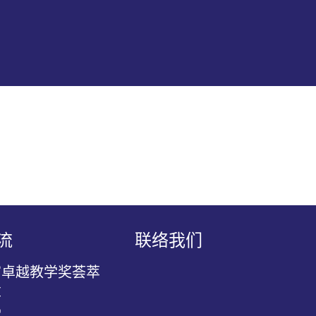
流
联络我们
官卓越教学奖荟萃
萃
堂