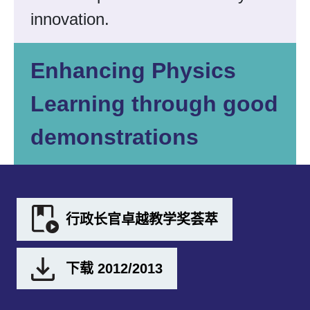
innovation.
Enhancing Physics
Learning through good
demonstrations
行政长官卓越教学奖荟萃
下载 2012/2013