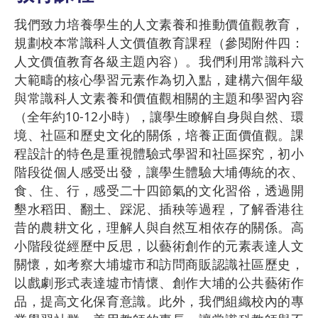
我們致力培養學生的人文素養和推動價值觀教育，
規劃校本常識科人文價值教育課程（參閱附件四：
人文價值教育各級主題內容）。我們利用常識科六
大範疇的核心學習元素作為切入點，建構六個年級
與常識科人文素養和價值觀相關的主題和學習內容
（全年約10-12小時），讓學生瞭解自身與自然、環
境、社區和歷史文化的關係，培養正面價值觀。課
程設計的特色是重視體驗式學習和社區探究，初小
階段從個人感受出發，讓學生體驗大埔傳統的衣、
食、住、行，感受二十四節氣的文化習俗，透過開
墾水稻田、翻土、踩泥、插秧等過程，了解香港往
昔的農耕文化，理解人與自然互相依存的關係。高
小階段從經歷中反思，以藝術創作的元素表達人文
關懷，如考察大埔墟市和訪問商販認識社區歷史，
以戲劇形式表達墟市情懷、創作大埔的公共藝術作
品，提高文化保育意識。此外，我們組織校內的專