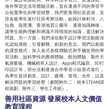
海外學習交流等體驗活動，旨在通過不同的學習平
台拓寬學生的學習經歷。我們更善用社區資源，安
排各級學生進行社區考察活動，如探討林村河、八
仙嶺、龍尾灘、香港地質公園等，通過知識轉移，
讓學生能夠理解和辨識不同情境的知識，靈活解決
問題。另一方面，我們深信動手設計學習活動能深
化認知過程，引發解難、創新的意念。我們以創新
的課堂模式，加入各式各樣體驗式和手腦並用的學
習活動，如科學性的農耕體驗、航拍體驗、製作天
氣測量儀、機械稻草人設計、Apps程式編寫、3D打
印設計等，部分活動透過合作學習小組形式進行，
為學生提供創造、設計、建構、發現、合作，以及
解決問題的學習經歷（參閱附件二：校本STEAM課
程規劃、附件三：學生工作紙）。
善用社區資源 發展校本人文價值
教育課程