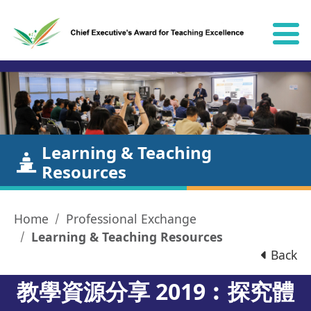
Skip to content
Learning & Teaching
Resources
Home
Professional Exchange
Learning & Teaching Resources
Back
教學資源分享 2019︰探究體