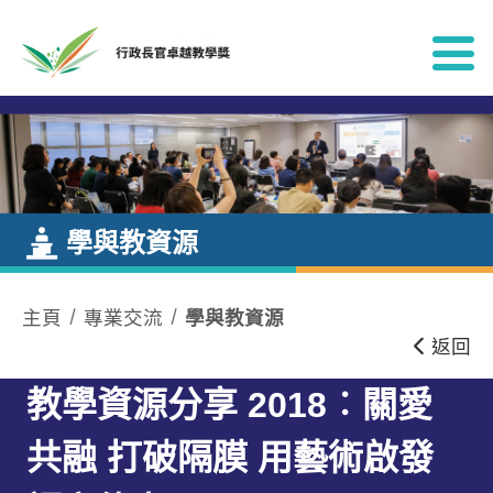
跳到內容
學與教資源
主頁
專業交流
學與教資源
返回
教學資源分享 2018︰關愛
共融 打破隔膜 用藝術啟發