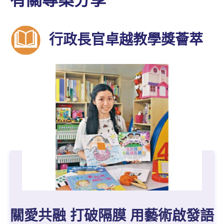
行政長官卓越教學獎薈萃
關愛共融 打破隔膜 用藝術啟發語