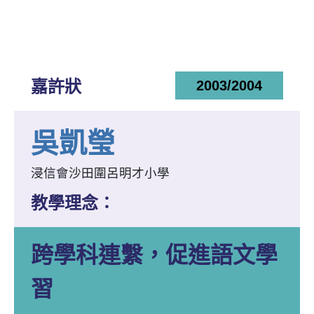
嘉許狀
2003/2004
吳凱瑩
浸信會沙田圍呂明才小學
教學理念：
跨學科連繫，促進語文學
習