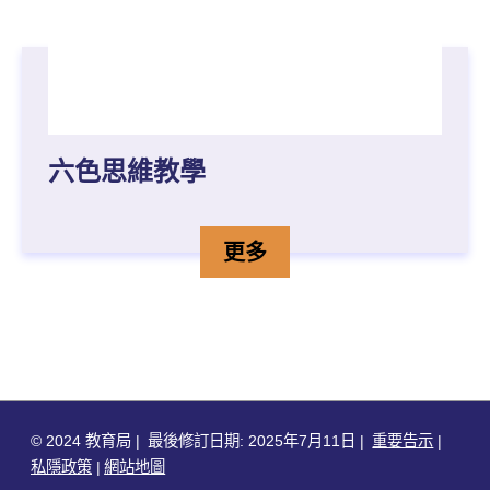
六色思維教學
六色思維教學的
詳情
更多
© 2024 教育局
最後修訂日期: 2025年7月11日
重要告示
私隱政策
網站地圖