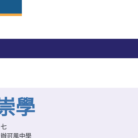
崇學
中七
主辦可風中學