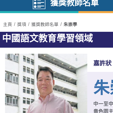
獲獎教師名單
主頁
獎項
獲獎教師名單
朱崇學
中國語文教育學習領域
嘉許狀
朱
中一至
嗇色園