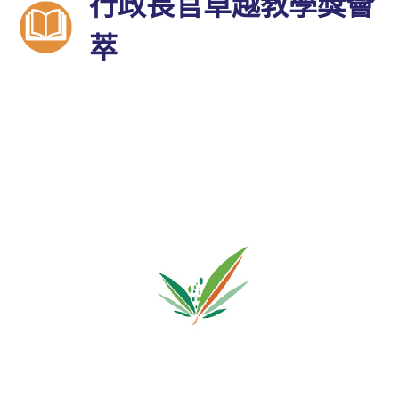
行政長官卓越教學獎薈
萃