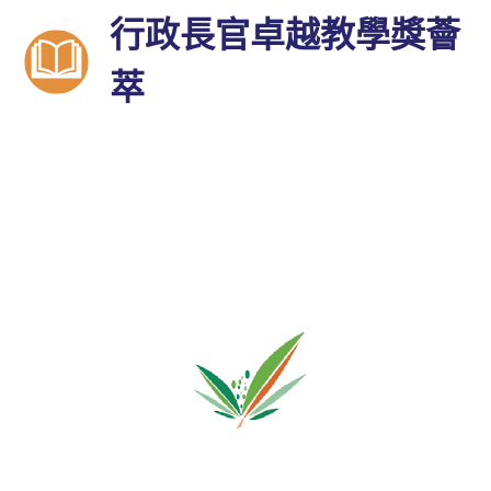
行政長官卓越教學獎薈
萃