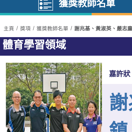
獲獎教師名單
主頁
獎項
獲獎教師名單
謝兆基、黃淑英、嚴志
體育學習領域
嘉許狀
謝
鎮