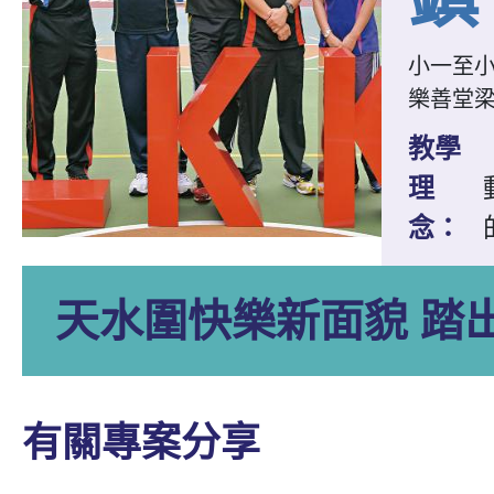
小一至
樂善堂
教學
理
念：
天水圍快樂新面貌 踏
有關專案分享