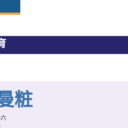
育
曼粧
小六
學