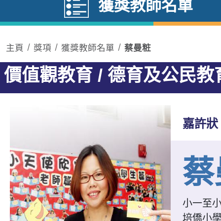
獲獎教師名單
主頁
獎項
獲獎教師名單
蔡曼粧
價值觀教育 / 德育及公民教
嘉許狀
蔡
小一至
培僑小