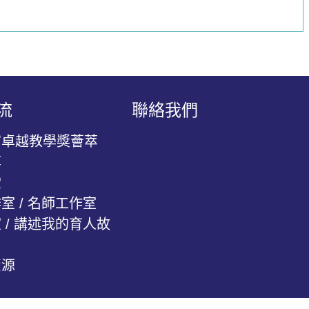
流
聯絡我們
官卓越教學獎薈萃
萃
堂
室 / 名師工作室
 / 講述我的育人故
資源