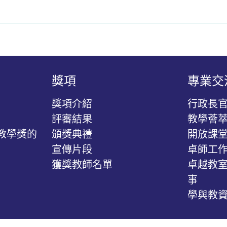
獎項
專業交
獎項介紹
行政長
評審結果
教學薈
教學獎的
頒獎典禮
開放課
宣傳片段
卓師工作
獲獎教師名單
卓越教室
事
學與教