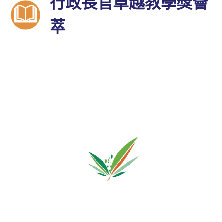
行政長官卓越教學獎薈
萃