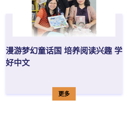
漫游梦幻童话国 培养阅读兴趣 学
好中文
詹小慧、陈彩凤、黄慧仪、
详情
更多