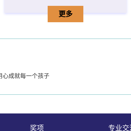
开放课堂」计划—幼稚园综合活动（情绪
行政长官卓越教学奖「
详情
更多
 用心成就每一个孩子
奖项
专业交