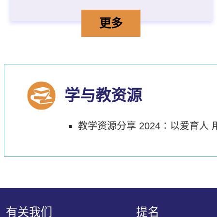
行政长官卓越教学奖「
详情
更多
学与教资源
教学资源分享 2024∶以爱育人
有关我们
提名