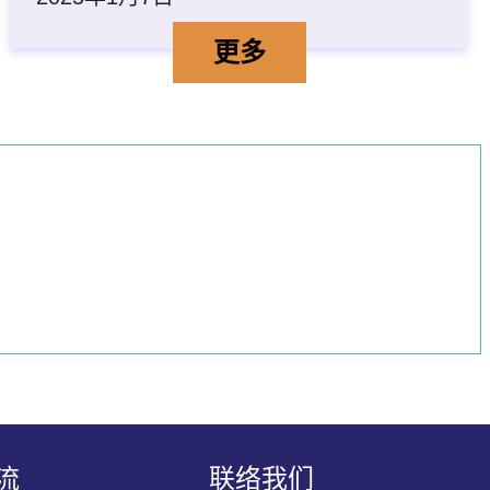
、音乐、语文及数学）的
开放课堂」计划—幼稚园艺术与创意及幼儿
行政长官卓越教学奖「开
详情
更多
流
联络我们