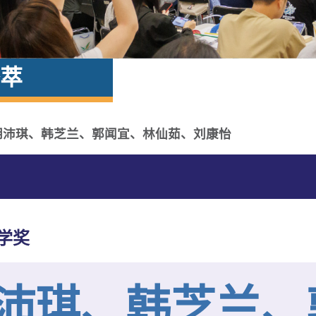
萃
胡沛琪、韩芝兰、郭闻宜、林仙茹、刘康怡
学奖
沛琪、韩芝兰、