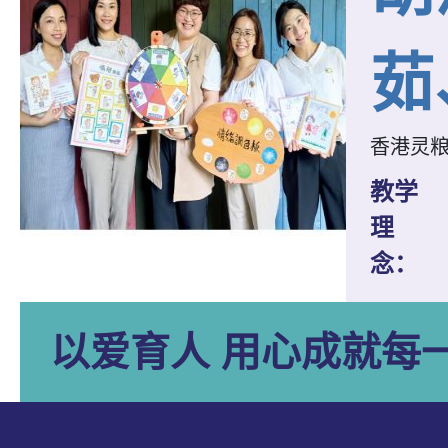
茹
香港灵
教学
理
念：
以爱育人 用心成就每