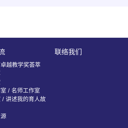
流
联络我们
官卓越教学奖荟萃
萃
堂
室 / 名师工作室
 / 讲述我的育人故
资源