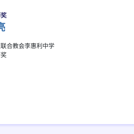
师奖
亮
理联合教会李惠利中学
师奖