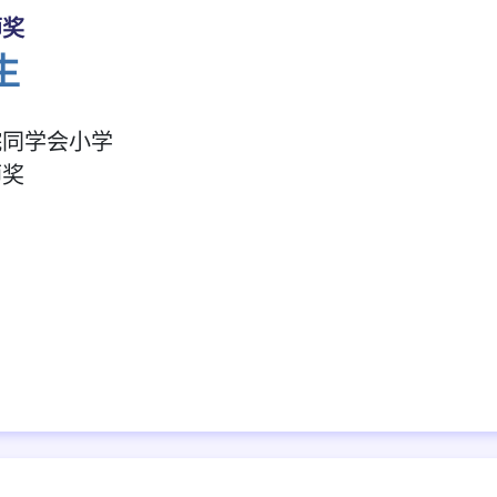
师奖
生
院同学会小学
师奖