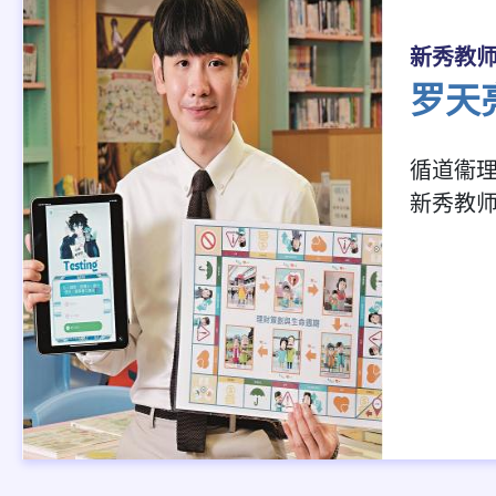
新秀教
罗天
循道衞
新秀教