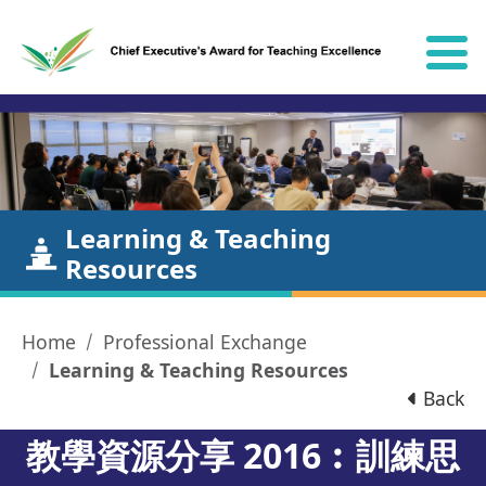
Skip to content
Learning & Teaching
Resources
Home
Professional Exchange
Learning & Teaching Resources
Back
教學資源分享 2016︰訓練思