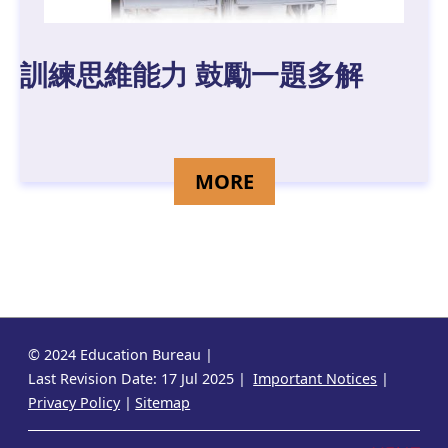
訓練思維能力 鼓勵一題多解
DETAILS FOR YOUNG
MORE
© 2024 Education Bureau
Last Revision Date: 17 Jul 2025
Important Notices
Privacy Policy
Sitemap